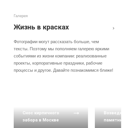
Галерея
Жизнь в красках
Фотографии могут рассказать больше, чем
тексты. Поэтому мы пополняем галерею яркими
событиями из жизни компании: реализованные
проекты, корпоративные праздники, рабочие
процессы и другое. Давайте познакомимся ближе!
5 фото
5 фото
Снос кирпичного
Возведени
забора в Москве
памятника