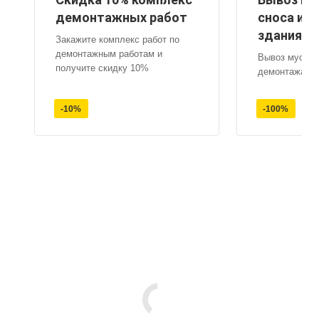
демонтажных работ
сноса ил
здания
Закажите комплекс работ по
демонтажным работам и
Вывоз мусора
получите скидку 10%
демонтажа зд
-10%
-100%