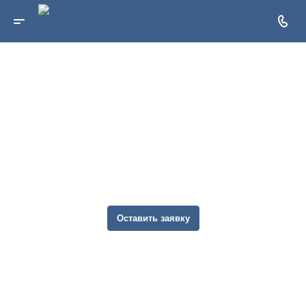
Инженерно геологические изыскания,
геологические изыскания
Снос зданий в Москве
Оставить заявку